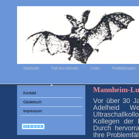
Startseite
Fall des Monats
Links
Fortbildungen
Mannheim-Ludw
Kontakt
Vor über 30 J
Gästebuch
Adelheid We
Impressum
Ultraschallko
Kollegen der 
Durch hervorr
Ihre Problemfäl