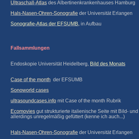
Ultraschall-Atlas
des Albertinenkrankenhauses Hamburg
Hals-Nasen-Ohren-Sonografie
d
er Universität E
rlangen
Sonografie-Atlas der EFSUMB
,
in Aufbau
Fallsammlungen
Endoskopie Universität Heidelberg,
Bild des Monats
Case of the month
der EFSUMB
Sonoworld cases
ultrasoundcases.info
mit Case of the month Rubrik
Ecomovies
gut strukturierte italienische Seite mit Bild- un
allerdings unregelmäßig gefüttert (kenne ich auch...)
Hals-Nasen-Ohren-Sonografie
d
er Universität E
rlangen