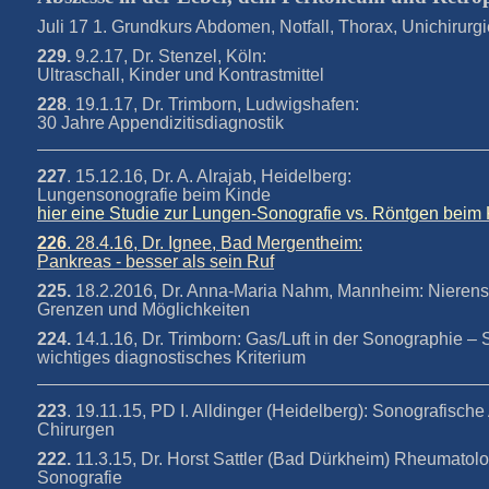
Juli 17 1. Grundkurs Abdomen, Notfall, Thorax, Unichirur
229.
9.2.17, Dr. Stenzel, Köln:
Ultraschall, Kinder und Kontrastmittel
228
. 19.1.17, Dr. Trimborn, Ludwigshafen:
30 Jahre Appendizitisdiagnostik
227
. 15.12.16, Dr. A. Alrajab, Heidelberg:
Lungensonografie beim Kinde
hier eine Studie zur Lungen-Sonografie vs. Röntgen beim
226
. 28.4.16, Dr. Ignee, Bad Mergentheim:
Pankreas - besser als sein Ruf
225.
18.2.2016, Dr. Anna-Maria Nahm, Mannheim: Nierenso
Grenzen und Möglichkeiten
224.
14.1.16, Dr. Trimborn: Gas/Luft in der Sonographie – S
wichtiges diagnostisches Kriterium
223
. 19.11.15, PD I. Alldinger (Heidelberg): Sonografische
Chirurgen
222.
11.3.15, Dr. Horst Sattler (Bad Dürkheim) Rheumatol
Sonografie