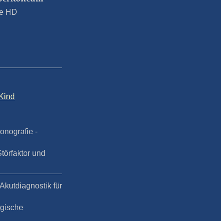
gie HD
 Kind
nografie -
törfaktor und
 Akutdiagnostik für
ogische