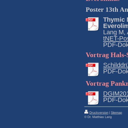
Poster 13th A
Thymic 
Everoli
Lang M,
tNET-Po
PDF-Dok
Vortrag Hals
Schilddr
PDF-Dok
Vortrag Pank
DGIM201
PDF-Dok
Druckversion
|
Sitemap
© Dr. Matthias Lang