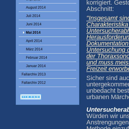
korrigiert. Ges
Abschnitt:
August 2014
Juli 2014
"Insgesamt sind
Charakteristik
Juni 2014
Untersucherabh
Mai 2014
Herausforderun
April 2014
Dokumentation 
Untersuchung d
März 2014
der Thoraxsonog
Februar 2014
und muss meist 
Januar 2014
Freizeit erwor
Fallarchiv 2013
Sicher sind au
Fallarchiv 2012
untergekommen,
unbedacht best
urbanen Märch
Untersucherab
Würden wir uns
Anstrengungen 
Methode einzu