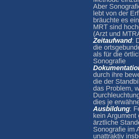
Aber Sonografi
lebt von der E
bräuchte es ei
MRT sind hochg
(Arzt und MTR
Zeitaufwand
: 
die ortsgebund
als für die örtl
Sonografie
Dokumentatio
durch ihre bewe
die der Standbi
das Problem, w
Durchleuchtungs
dies je erwähn
Ausbildung
: 
kein Argument
ärztliche Stand
Sonografie im A
unattraktiv in